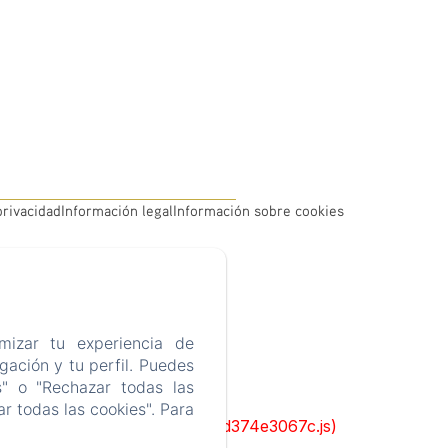
privacidad
Información legal
Información sobre cookies
mizar tu experiencia de
ación y tu perfil. Puedes
s" o "Rechazar todas las
r todas las cookies". Para
ks/93-65acea04403f90f9-51549dd374e3067c.js)