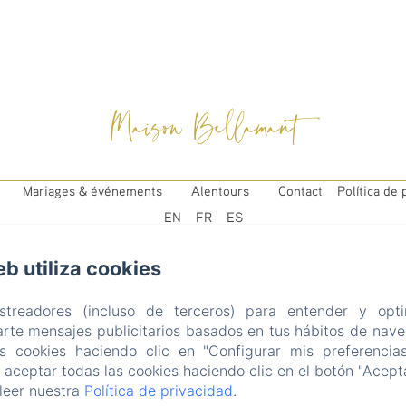
Maison Bellamant
Mariages & événements
Alentours
Contact
Política de 
EN
FR
ES
eb utiliza cookies
astreadores (incluso de terceros) para entender y opti
rte mensajes publicitarios basados en tus hábitos de naveg
as cookies haciendo clic en "Configurar mis preferencia
aceptar todas las cookies haciendo clic en el botón "Acepta
led. (missing: https://d1cmur5l0xva3h.cloudfront.net/pac
leer nuestra
Política de privacidad
.