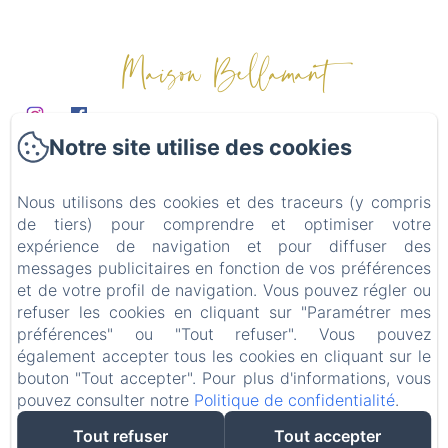
Maison Bellamant
Notre site utilise des cookies
Domaine
Chambres d'hôtes
Nous utilisons des cookies et des traceurs (y compris
Table d'hôtes
de tiers) pour comprendre et optimiser votre
Mariages & événements
expérience de navigation et pour diffuser des
Alentours
messages publicitaires en fonction de vos préférences
et de votre profil de navigation. Vous pouvez régler ou
Contact
refuser les cookies en cliquant sur "Paramétrer mes
Politique de confidentialité
préférences" ou "Tout refuser". Vous pouvez
Informations légales
également accepter tous les cookies en cliquant sur le
bouton "Tout accepter". Pour plus d'informations, vous
Informations sur les cookies
pouvez consulter notre
Politique de confidentialité
.
Tout refuser
Tout accepter
EN
FR
ES