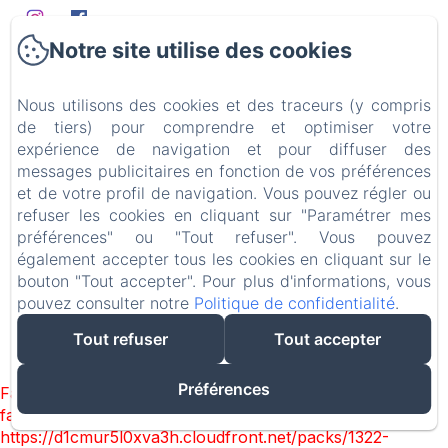
Notre site utilise des cookies
Domaine
Chambres d'hôtes
Nous utilisons des cookies et des traceurs (y compris
Table d'hôtes
de tiers) pour comprendre et optimiser votre
Mariages & événements
expérience de navigation et pour diffuser des
Alentours
messages publicitaires en fonction de vos préférences
et de votre profil de navigation. Vous pouvez régler ou
Contact
refuser les cookies en cliquant sur "Paramétrer mes
Politique de confidentialité
préférences" ou "Tout refuser". Vous pouvez
Informations légales
également accepter tous les cookies en cliquant sur le
bouton "Tout accepter". Pour plus d'informations, vous
Informations sur les cookies
pouvez consulter notre
Politique de confidentialité
.
Tout refuser
Tout accepter
EN
FR
ES
Créé par Amenitiz
Préférences
Failed to load BookingEngine/index: Loading chunk 1322
failed. (missing:
https://d1cmur5l0xva3h.cloudfront.net/packs/1322-