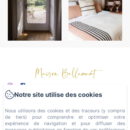
Maison Bellamant
Notre site utilise des cookies
Domaine
Chambres d'hôtes
Nous utilisons des cookies et des traceurs (y compris
Table d'hôtes
de tiers) pour comprendre et optimiser votre
Mariages & événements
expérience de navigation et pour diffuser des
Alentours
messages publicitaires en fonction de vos préférences