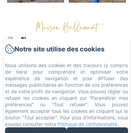
Maison Bellamant
Notre site utilise des cookies
Domaine
Chambres d'hôtes
Nous utilisons des cookies et des traceurs (y compris
Table d'hôtes
de tiers) pour comprendre et optimiser votre
Mariages & événements
expérience de navigation et pour diffuser des
Alentours
messages publicitaires en fonction de vos préférences
et de votre profil de navigation. Vous pouvez régler ou
Contact
refuser les cookies en cliquant sur "Paramétrer mes
Politique de confidentialité
préférences" ou "Tout refuser". Vous pouvez
Informations légales
également accepter tous les cookies en cliquant sur le
bouton "Tout accepter". Pour plus d'informations, vous
Informations sur les cookies
pouvez consulter notre
Politique de confidentialité
.