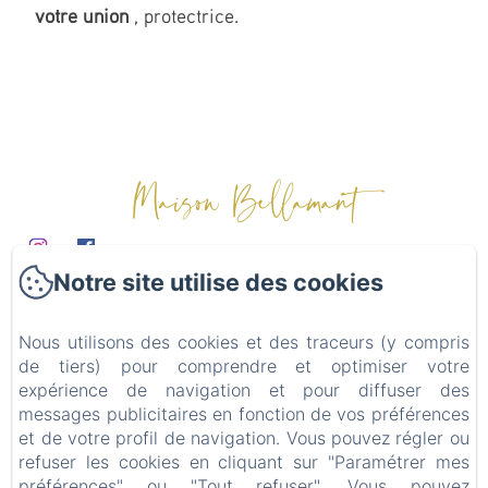
votre union
, protectrice.
Maison Bellamant
Notre site utilise des cookies
Domaine
Chambres d'hôtes
Nous utilisons des cookies et des traceurs (y compris
Table d'hôtes
de tiers) pour comprendre et optimiser votre
Mariages & événements
expérience de navigation et pour diffuser des
Alentours
messages publicitaires en fonction de vos préférences
et de votre profil de navigation. Vous pouvez régler ou
Contact
refuser les cookies en cliquant sur "Paramétrer mes
Politique de confidentialité
préférences" ou "Tout refuser". Vous pouvez