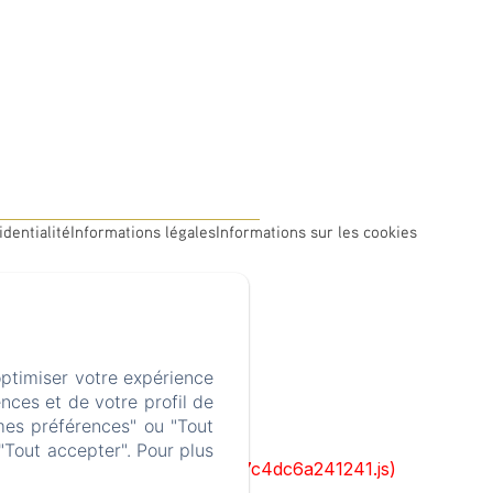
identialité
Informations légales
Informations sur les cookies
optimiser votre expérience
nces et de votre profil de
mes préférences" ou "Tout
"Tout accepter". Pour plus
cks/1322-c6e932f9d3d27b65-1bf7c4dc6a241241.js)